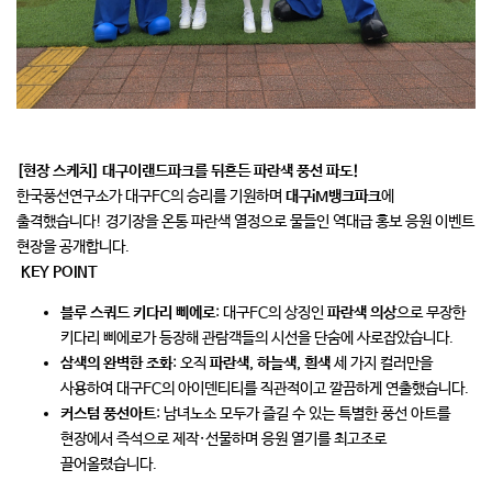
[현장 스케치] 대구이랜드파크를 뒤흔든 파란색 풍선 파도!
한국풍선연구소가 대구FC의 승리를 기원하며
대구iM뱅크파크
에
출격했습니다! 경기장을 온통 파란색 열정으로 물들인 역대급 홍보 응원 이벤트
현장을 공개합니다.
KEY POINT
블루 스쿼드 키다리 삐에로
: 대구FC의 상징인
파란색 의상
으로 무장한
키다리 삐에로가 등장해 관람객들의 시선을 단숨에 사로잡았습니다.
삼색의 완벽한 조화
: 오직
파란색, 하늘색, 흰색
세 가지 컬러만을
사용하여 대구FC의 아이덴티티를 직관적이고 깔끔하게 연출했습니다.
커스텀 풍선아트
: 남녀노소 모두가 즐길 수 있는 특별한 풍선 아트를
현장에서 즉석으로 제작·선물하며 응원 열기를 최고조로
끌어올렸습니다.