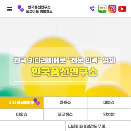
키다리&삐에로
벌룬쇼
버블쇼
마술쇼
저글링쇼
인형탈
나레이터&의전도우미,