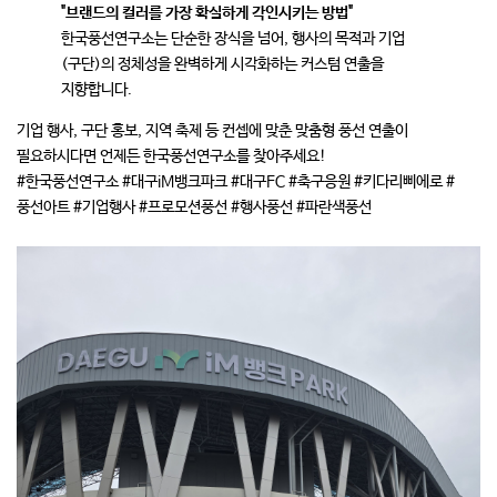
"브랜드의 컬러를 가장 확실하게 각인시키는 방법"
한국풍선연구소는 단순한 장식을 넘어, 행사의 목적과 기업
(구단)의 정체성을 완벽하게 시각화하는 커스텀 연출을
지향합니다.
기업 행사, 구단 홍보, 지역 축제 등 컨셉에 맞춘 맞춤형 풍선 연출이
필요하시다면 언제든 한국풍선연구소를 찾아주세요!
#한국풍선연구소 #대구iM뱅크파크 #대구FC #축구응원 #키다리삐에로 #
풍선아트 #기업행사 #프로모션풍선 #행사풍선 #파란색풍선