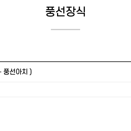
풍선장식
 풍선아치 )