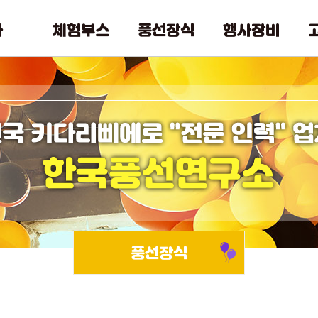
사
체험부스
풍선장식
행사장비
풍선장식