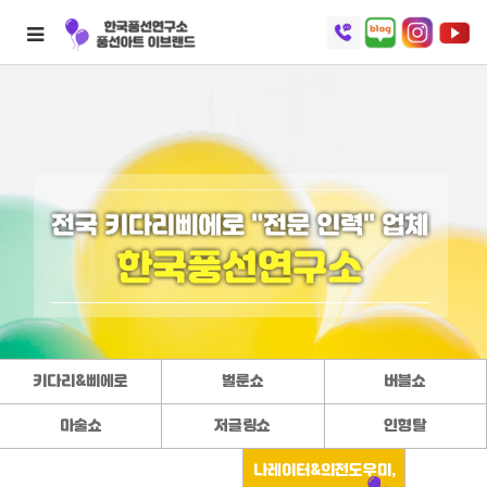
키다리&삐에로
벌룬쇼
버블쇼
마술쇼
저글링쇼
인형탈
나레이터&의전도우미,