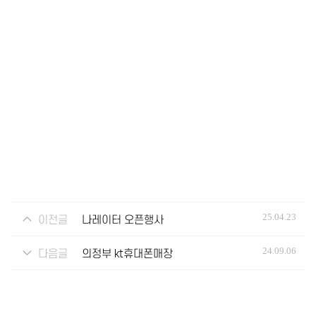
25.04.23
이전글
나레이터 오픈행사
24.09.06
다음글
의정부 kt휴대폰매장