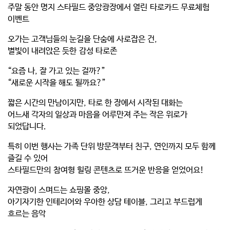
주말 동안 명지 스타필드 중앙광장에서 열린
타로카드 무료체험
이벤트
오가는 고객님들의 눈길을 단숨에 사로잡은 건,
별빛이 내려앉은 듯한
감성 타로존
“요즘 나, 잘 가고 있는 걸까?”
“새로운 시작을 해도 될까요?”
짧은 시간의 만남이지만, 타로 한 장에서 시작된 대화는
어느새 각자의 일상과 마음을 어루만져 주는 작은 위로가
되었답니다.
특히 이번 행사는 가족 단위 방문객부터 친구, 연인까지 모두 함께
즐길 수 있어
스타필드만의
참여형 힐링 콘텐츠
로 뜨거운 반응을 얻었어요!
자연광이 스며드는 쇼핑몰 중앙,
아기자기한 인테리어와 우아한 상담 테이블, 그리고 부드럽게
흐르는 음악