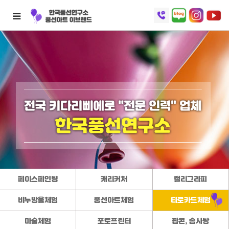
페이스페인팅
캐리커처
캘리그라피
비누방울체험
풍선아트체험
타로카드체험
마술체험
포토프린터
팝콘, 솜사탕